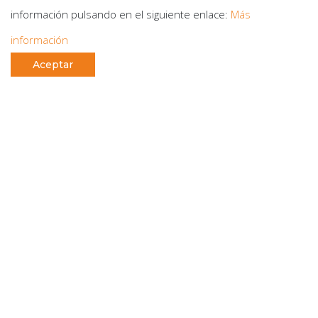
información pulsando en el siguiente enlace:
Más
información
Aceptar
Política de Privacidad SGS
Aviso Legal Privacidad Web
Politica de Desistimiento SGS
Política de cookies